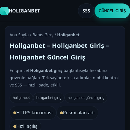
HOLIGANBET
SSS
GÜNCEL GİRİŞ
Ana Sayfa / Bahis Giriş /
Holiganbet
Holiganbet – Holiganbet Giriş –
Holiganbet Güncel Giriş
En güncel
Holiganbet giriş
bağlantısıyla hesabına
güvenle bağlan. Tek sayfada: kısa adımlar, mobil kontrol
ve SSS — hızlı, sade, etkili.
holiganbet
holiganbet giriş
holiganbet güncel giriş
HTTPS koruması
Resmi alan adı
Hızlı açılış