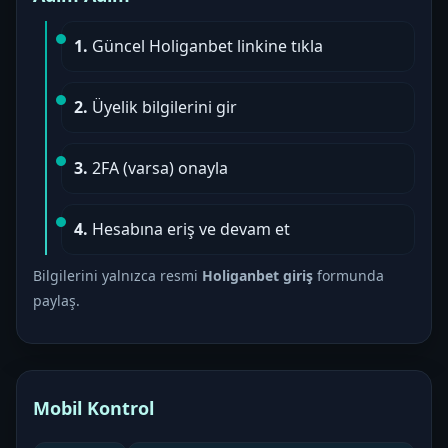
1.
Güncel Holiganbet linkine tıkla
2.
Üyelik bilgilerini gir
3.
2FA (varsa) onayla
4.
Hesabına eriş ve devam et
Bilgilerini yalnızca resmi
Holiganbet giriş
formunda
paylaş.
Mobil Kontrol