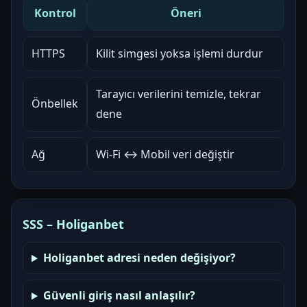
Kontrol
Öneri
HTTPS
Kilit simgesi yoksa işlemi durdur
Tarayıcı verilerini temizle, tekrar
Önbellek
dene
Ağ
Wi‑Fi ↔ Mobil veri değiştir
SSS – Holiganbet
Holiganbet adresi neden değişiyor?
Güvenli giriş nasıl anlaşılır?