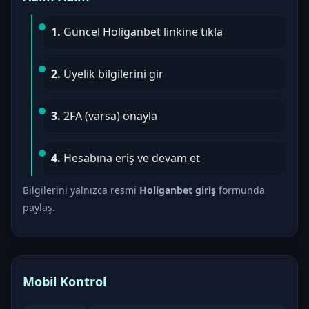
1.
Güncel Holiganbet linkine tıkla
2.
Üyelik bilgilerini gir
3.
2FA (varsa) onayla
4.
Hesabına eriş ve devam et
Bilgilerini yalnızca resmi
Holiganbet giriş
formunda
paylaş.
Mobil Kontrol