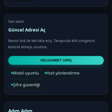
Son adım
Güncel Adresi Aç
Resmi link ile tek tıkla eriş. Tarayıcıda kilit simgesini
kontrol etmeyi unutma.
HOLIGANBET GİRİŞ
Mobil uyumlu
Hızlı yönlendirme
Şifre güvenliği
Adım Adım