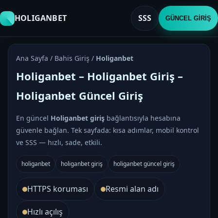
HOLIGANBET
SSS
GÜNCEL GİRİŞ
Ana Sayfa / Bahis Giriş /
Holiganbet
Holiganbet – Holiganbet Giriş –
Holiganbet Güncel Giriş
En güncel
Holiganbet giriş
bağlantısıyla hesabına
güvenle bağlan. Tek sayfada: kısa adımlar, mobil kontrol
ve SSS — hızlı, sade, etkili.
holiganbet
holiganbet giriş
holiganbet güncel giriş
HTTPS koruması
Resmi alan adı
Hızlı açılış