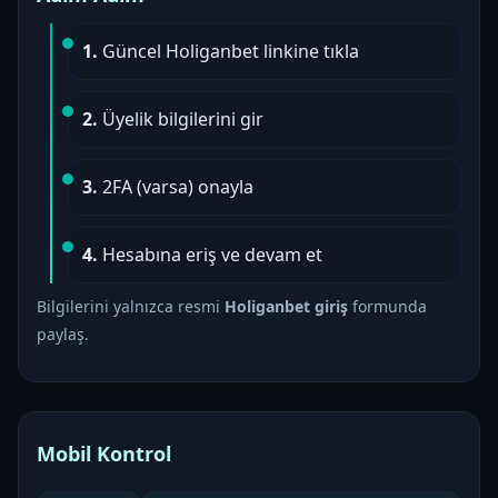
1.
Güncel Holiganbet linkine tıkla
2.
Üyelik bilgilerini gir
3.
2FA (varsa) onayla
4.
Hesabına eriş ve devam et
Bilgilerini yalnızca resmi
Holiganbet giriş
formunda
paylaş.
Mobil Kontrol