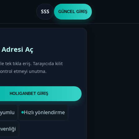
SSS
GÜNCEL GİRİŞ
 Adresi Aç
le tek tıkla eriş. Tarayıcıda kilit
kontrol etmeyi unutma.
HOLIGANBET GİRİŞ
uyumlu
Hızlı yönlendirme
üvenliği