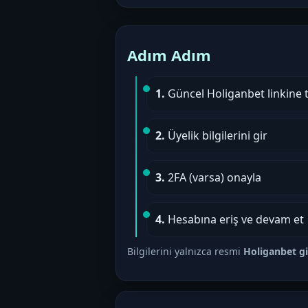
Adım Adım
1.
Güncel Holiganbet linkine t
2.
Üyelik bilgilerini gir
3.
2FA (varsa) onayla
4.
Hesabına eriş ve devam et
Bilgilerini yalnızca resmi
Holiganbet gi