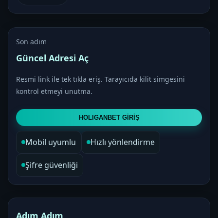
Son adım
Güncel Adresi Aç
Resmi link ile tek tıkla eriş. Tarayıcıda kilit simgesini
kontrol etmeyi unutma.
HOLIGANBET GİRİŞ
Mobil uyumlu
Hızlı yönlendirme
Şifre güvenliği
Adım Adım